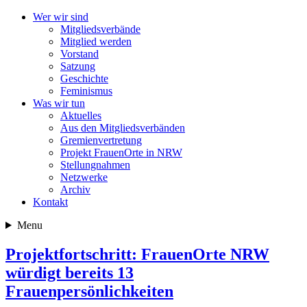
Wer wir sind
Mitgliedsverbände
Mitglied werden
Vorstand
Satzung
Geschichte
Feminismus
Was wir tun
Aktuelles
Aus den Mitgliedsverbänden
Gremienvertretung
Projekt FrauenOrte in NRW
Stellungnahmen
Netzwerke
Archiv
Kontakt
Menu
Projektfortschritt: FrauenOrte NRW
würdigt bereits 13
Frauenpersönlichkeiten