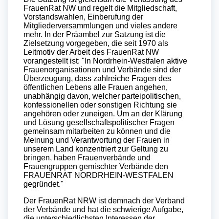
FrauenRat NW und regelt die Mitgliedschaft,
Vorstandswahlen, Einberufung der
Mitgliederversammlungen und vieles andere
mehr. In der Präambel zur Satzung ist die
Zielsetzung vorgegeben, die seit 1970 als
Leitmotiv der Arbeit des FrauenRat NW
vorangestellt ist: "In Nordrhein-Westfalen aktive
Frauenorganisationen und Verbände sind der
Überzeugung, dass zahlreiche Fragen des
öffentlichen Lebens alle Frauen angehen,
unabhängig davon, welcher parteipolitischen,
konfessionellen oder sonstigen Richtung sie
angehören oder zuneigen. Um an der Klärung
und Lösung gesellschaftspolitischer Fragen
gemeinsam mitarbeiten zu können und die
Meinung und Verantwortung der Frauen in
unserem Land konzentriert zur Geltung zu
bringen, haben Frauenverbände und
Frauengruppen gemischter Verbände den
FRAUENRAT NORDRHEIN-WESTFALEN
gegründet."
Der FrauenRat NRW ist demnach der Verband
der Verbände und hat die schwierige Aufgabe,
die unterschiedlichsten Interessen der