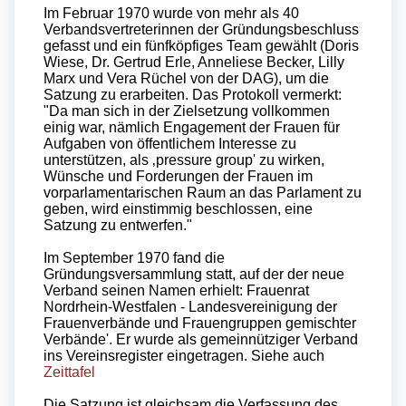
Im Februar 1970 wurde von mehr als 40
Verbandsvertreterinnen der Gründungsbeschluss
gefasst und ein fünfköpfiges Team gewählt (Doris
Wiese, Dr. Gertrud Erle, Anneliese Becker, Lilly
Marx und Vera Rüchel von der DAG), um die
Satzung zu erarbeiten. Das Protokoll vermerkt:
"Da man sich in der Zielsetzung vollkommen
einig war, nämlich Engagement der Frauen für
Aufgaben von öffentlichem Interesse zu
unterstützen, als ‚pressure group' zu wirken,
Wünsche und Forderungen der Frauen im
vorparlamentarischen Raum an das Parlament zu
geben, wird einstimmig beschlossen, eine
Satzung zu entwerfen."
Im September 1970 fand die
Gründungsversammlung statt, auf der der neue
Verband seinen Namen erhielt: Frauenrat
Nordrhein-Westfalen - Landesvereinigung der
Frauenverbände und Frauengruppen gemischter
Verbände'. Er wurde als gemeinnütziger Verband
ins Vereinsregister eingetragen. Siehe auch
Zeittafel
Die Satzung ist gleichsam die Verfassung des