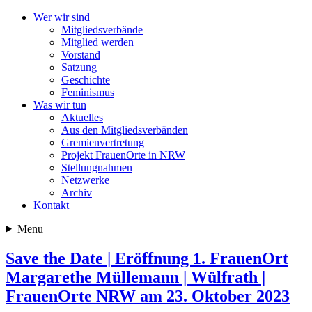
Wer wir sind
Mitgliedsverbände
Mitglied werden
Vorstand
Satzung
Geschichte
Feminismus
Was wir tun
Aktuelles
Aus den Mitgliedsverbänden
Gremienvertretung
Projekt FrauenOrte in NRW
Stellungnahmen
Netzwerke
Archiv
Kontakt
Menu
Save the Date | Eröffnung 1. FrauenOrt
Margarethe Müllemann | Wülfrath |
FrauenOrte NRW am 23. Oktober 2023