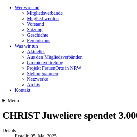
Wer wir sind
Mitgliedsverbände
Mitglied werden
Vorstand
Satzung
Geschichte
Feminismus
Was wir tun
Aktuelles
Aus den Mitgliedsverbänden
Gremienvertretung
Projekt FrauenOrte in NRW
Stellungnahmen
Netzwerke
Archiv
Kontakt
Menu
CHRIST Juweliere spendet 3.0
Details
Erstellt: 05. Mai 2025