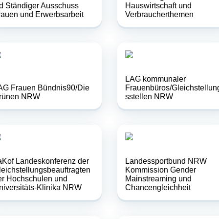
fd Ständiger Ausschuss
Hauswirtschaft und
rauen und Erwerbsarbeit
Verbraucherthemen
LAG kommunaler
AG Frauen Bündnis90/Die
Frauenbüros/Gleichstellun
rünen NRW
s­stellen NRW
aKof Landeskonferenz der
Landessportbund NRW
leichstellungsbeauftragten
Kommission Gender
er Hochschulen und
Mainstreaming und
niversitäts-Klinika NRW
Chancengleichheit