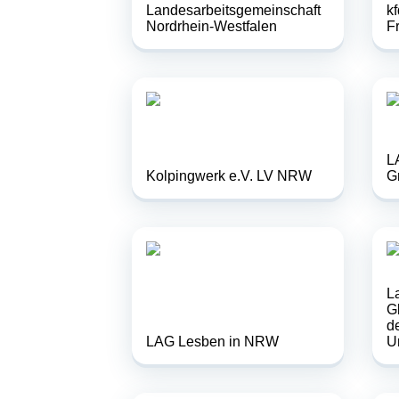
Landesarbeitsgemeinschaft
k
Nordrhein-Westfalen
F
L
Kolpingwerk e.V. LV NRW
G
L
G
d
LAG Lesben in NRW
U