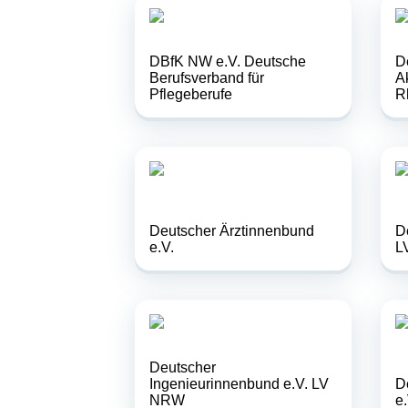
DBfK NW e.V. Deutsche
D
Berufsverband für
A
Pflegeberufe
R
Deutscher Ärztinnenbund
D
e.V.
L
Deutscher
Ingenieurinnenbund e.V. LV
D
NRW
e