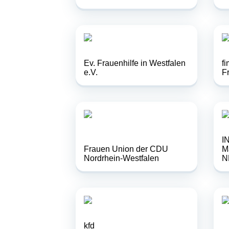
Ev. Frauenhilfe in Westfalen
fi
e.V.
F
I
Frauen Union der CDU
M
Nordrhein-Westfalen
N
kfd