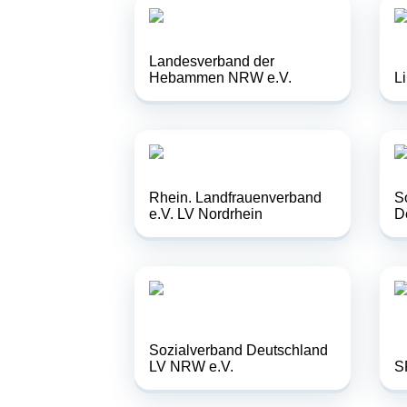
Landesverband der
Hebammen NRW e.V.
L
Rhein. Landfrauenverband
S
e.V. LV Nordrhein
D
Sozialverband Deutschland
LV NRW e.V.
S