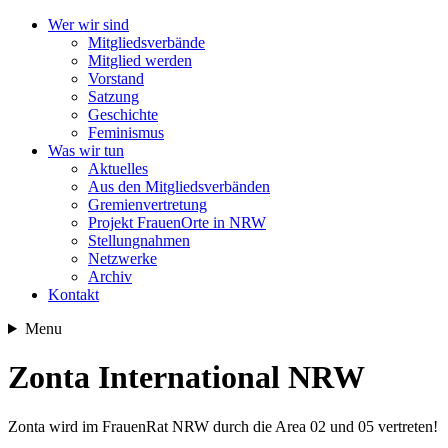
Wer wir sind
Mitgliedsverbände
Mitglied werden
Vorstand
Satzung
Geschichte
Feminismus
Was wir tun
Aktuelles
Aus den Mitgliedsverbänden
Gremienvertretung
Projekt FrauenOrte in NRW
Stellungnahmen
Netzwerke
Archiv
Kontakt
Menu
Zonta International NRW
Zonta wird im FrauenRat NRW durch die Area 02 und 05 vertreten!